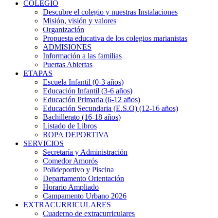
COLEGIO
Descubre el colegio y nuestras Instalaciones
Misión, visión y valores
Organización
Propuesta educativa de los colegios marianistas
ADMISIONES
Información a las familias
Puertas Abiertas
ETAPAS
Escuela Infantil (0-3 años)
Educación Infantil (3-6 años)
Educación Primaria (6-12 años)
Educación Secundaria (E.S.O) (12-16 años)
Bachillerato (16-18 años)
Listado de Libros
ROPA DEPORTIVA
SERVICIOS
Secretaría y Administración
Comedor Amorós
Polideportivo y Piscina
Departamento Orientación
Horario Ampliado
Campamento Urbano 2026
EXTRACURRICULARES
Cuaderno de extracurriculares