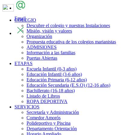
Email
COLEGIO
Descubre el colegio y nuestras Instalaciones
Misión, visión y valores
Organización
Propuesta educativa de los colegios marianistas
ADMISIONES
Información a las familias
Puertas Abiertas
ETAPAS
Escuela Infantil (0-3 años)
Educación Infantil (3-6 años)
Educación Primaria (6-12 años)
Educación Secundaria (E.S.O) (12-16 años)
Bachillerato (16-18 años)
Listado de Libros
ROPA DEPORTIVA
SERVICIOS
Secretaría y Administración
Comedor Amorós
Polideportivo y Piscina
Departamento Orientación
Horario Ampliado