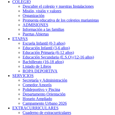
COLEGIO
Descubre el colegio y nuestras Instalaciones
Misión, visión y valores
Organización
Propuesta educativa de los colegios marianistas
ADMISIONES
Información a las familias
Puertas Abiertas
ETAPAS
Escuela Infantil (0-3 años)
Educación Infantil (3-6 años)
Educación Primaria (6-12 años)
Educación Secundaria (E.S.O) (12-16 años)
Bachillerato (16-18 años)
Listado de Libros
ROPA DEPORTIVA
SERVICIOS
Secretaría y Administración
Comedor Amorós
Polideportivo y Piscina
Departamento Orientación
Horario Ampliado
Campamento Urbano 2026
EXTRACURRICULARES
Cuaderno de extracurriculares