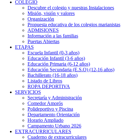
COLEGIO
Descubre el colegio y nuestras Instalaciones
Misión, visión y valores
Organización
Propuesta educativa de los colegios marianistas
ADMISIONES
Información a las familias
Puertas Abiertas
ETAPAS
Escuela Infantil (0-3 años)
Educación Infantil (3-6 años)
Educación Primaria (6-12 años)
Educación Secundaria (E.S.O) (12-16 años)
Bachillerato (16-18 años)
Listado de Libros
ROPA DEPORTIVA
SERVICIOS
Secretaría y Administración
Comedor Amorós
Polideportivo y Piscina
Departamento Orientación
Horario Ampliado
Campamento Urbano 2026
EXTRACURRICULARES
Cuaderno de extracurriculares