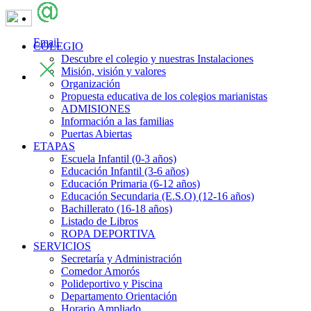
Email
COLEGIO
Descubre el colegio y nuestras Instalaciones
Misión, visión y valores
Organización
Propuesta educativa de los colegios marianistas
ADMISIONES
Información a las familias
Puertas Abiertas
ETAPAS
Escuela Infantil (0-3 años)
Educación Infantil (3-6 años)
Educación Primaria (6-12 años)
Educación Secundaria (E.S.O) (12-16 años)
Bachillerato (16-18 años)
Listado de Libros
ROPA DEPORTIVA
SERVICIOS
Secretaría y Administración
Comedor Amorós
Polideportivo y Piscina
Departamento Orientación
Horario Ampliado